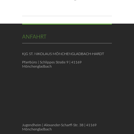
ANFAHRT
KjG ST. NIKOLAUS MÖNCHENGLADBACH-HARDT
Pfarrbüro | Schlippes Straße 9 | 41169
Mönchengladbach
Jugendheim | Alexander-Scharff-Str. 38 | 41169
Mönchengladbach